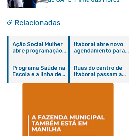
Relacionadas
Ação Social Mulher
Itaboraí abre novo
abre programação
agendamento para
do Agosto Lilás em
castração gratuita
Itaboraí com
de cães e gatos
Programa Saúde na
Ruas do centro de
serviços gratuitos e
Escola e a linha de
Itaboraí passam a
orientações
cuidados da
operar em novos
Hanseníase
sentidos
promovem
conscientização
sobre hanseníase
na E.M Adelaide de
Magalhães Seabra