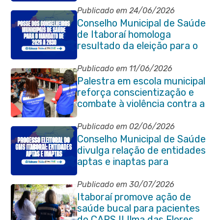
2030
Publicado em 24/06/2026
Conselho Municipal de Saúde
de Itaboraí homologa
resultado da eleição para o
quadriênio 2026–2030
Publicado em 11/06/2026
Palestra em escola municipal
reforça conscientização e
combate à violência contra a
pessoa idosa em Itaboraí
Publicado em 02/06/2026
Conselho Municipal de Saúde
divulga relação de entidades
aptas e inaptas para
processo eleitoral do
quadriênio 2026-2030
Publicado em 30/07/2026
Itaboraí promove ação de
saúde bucal para pacientes
do CAPS II Ilma das Flores