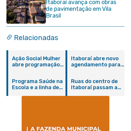
Itaboraí avança com obras
de pavimentação em Vila
Brasil
Relacionadas
Ação Social Mulher
Itaboraí abre novo
abre programação
agendamento para
do Agosto Lilás em
castração gratuita
Itaboraí com
de cães e gatos
Programa Saúde na
Ruas do centro de
serviços gratuitos e
Escola e a linha de
Itaboraí passam a
orientações
cuidados da
operar em novos
Hanseníase
sentidos
promovem
conscientização
sobre hanseníase
na E.M Adelaide de
Magalhães Seabra