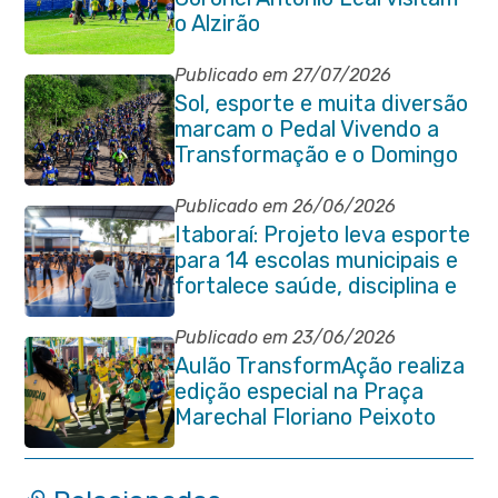
o Alzirão
Publicado em 27/07/2026
Sol, esporte e muita diversão
marcam o Pedal Vivendo a
Transformação e o Domingo
no Parque Paleontológico
Publicado em 26/06/2026
Itaboraí: Projeto leva esporte
para 14 escolas municipais e
fortalece saúde, disciplina e
aprendizado
Publicado em 23/06/2026
Aulão TransformAção realiza
edição especial na Praça
Marechal Floriano Peixoto
com clima de Copa e muita
animação