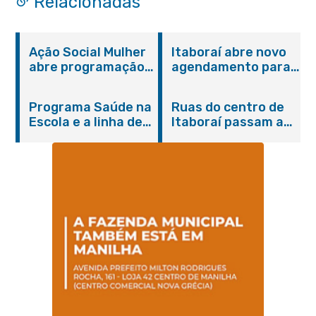
Relacionadas
Ação Social Mulher
Itaboraí abre novo
abre programação
agendamento para
do Agosto Lilás em
castração gratuita
Itaboraí com
de cães e gatos
Programa Saúde na
Ruas do centro de
serviços gratuitos e
Escola e a linha de
Itaboraí passam a
orientações
cuidados da
operar em novos
Hanseníase
sentidos
promovem
conscientização
sobre hanseníase
na E.M Adelaide de
Magalhães Seabra