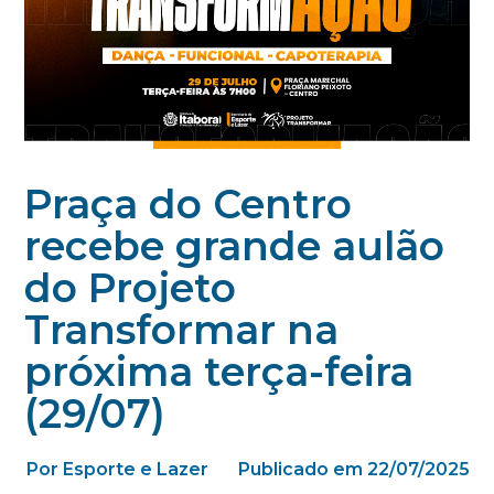
Praça do Centro
recebe grande aulão
do Projeto
Transformar na
próxima terça-feira
(29/07)
Por Esporte e Lazer
Publicado em 22/07/2025