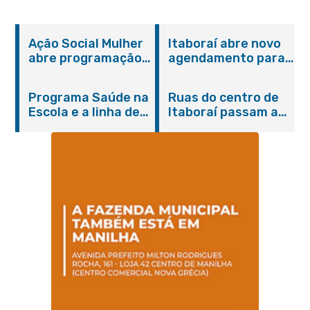
Ação Social Mulher
Itaboraí abre novo
abre programação
agendamento para
do Agosto Lilás em
castração gratuita
Itaboraí com
de cães e gatos
Programa Saúde na
Ruas do centro de
serviços gratuitos e
Escola e a linha de
Itaboraí passam a
orientações
cuidados da
operar em novos
Hanseníase
sentidos
promovem
conscientização
sobre hanseníase
na E.M Adelaide de
Magalhães Seabra