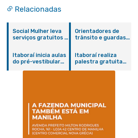
Relacionadas
Social Mulher leva
Orientadores de
serviços gratuitos à
trânsito e guardas
Praça Alarico
municipais recebem
Antunes nesta
treinamento em
Itaboraí inicia aulas
Itaboraí realiza
sexta-feira (07/08)
primeiros socorros
do pré-vestibular
palestra gratuita
em Itaboraí
presencial
sobre Compras
“Passaporte para o
Governamentais em
Futuro”
parceria com o
Sebrae