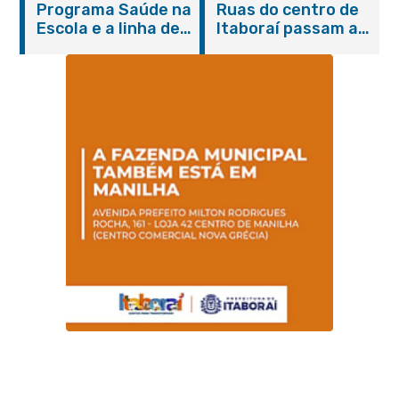
Programa Saúde na
Ruas do centro de
serviços gratuitos e
Escola e a linha de
Itaboraí passam a
orientações
cuidados da
operar em novos
Hanseníase
sentidos
promovem
conscientização
sobre hanseníase
na E.M Adelaide de
Magalhães Seabra