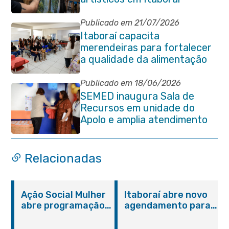
Publicado em 21/07/2026
Itaboraí capacita
merendeiras para fortalecer
a qualidade da alimentação
escolar na rede municipal
Publicado em 18/06/2026
SEMED inaugura Sala de
Recursos em unidade do
Apolo e amplia atendimento
especializado na rede
municipal
Relacionadas
Ação Social Mulher
Itaboraí abre novo
abre programação
agendamento para
do Agosto Lilás em
castração gratuita
Itaboraí com
de cães e gatos