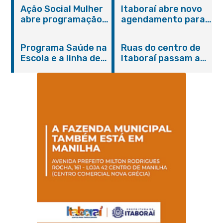
Ação Social Mulher
Itaboraí abre novo
abre programação
agendamento para
do Agosto Lilás em
castração gratuita
Itaboraí com
de cães e gatos
Programa Saúde na
Ruas do centro de
serviços gratuitos e
Escola e a linha de
Itaboraí passam a
orientações
cuidados da
operar em novos
Hanseníase
sentidos
promovem
conscientização
sobre hanseníase
na E.M Adelaide de
Magalhães Seabra