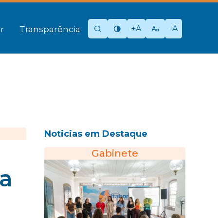
+A
-A
r
Transparência
Noticias em Destaque
Gabinete
va