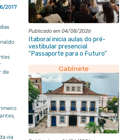
6/2017
dias
Publicado em 04/08/2026
Itaboraí inicia aulas do pré-
gnaldo
vestibular presencial
“Passaporte para o Futuro”
ntes
r
Gabinete
r de
rimeiro
antes,
da via