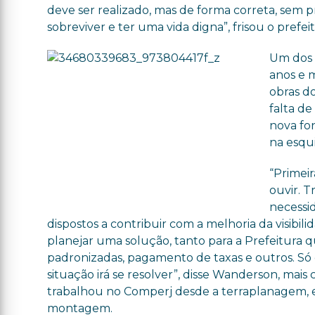
deve ser realizado, mas de forma correta, sem p
sobreviver e ter uma vida digna”, frisou o prefeit
Um dos 
anos e 
obras d
falta d
nova fo
na esqui
“Primei
ouvir. 
necessi
dispostos a contribuir com a melhoria da visibil
planejar uma solução, tanto para a Prefeitura
padronizadas, pagamento de taxas e outros. S
situação irá se resolver”, disse Wanderson, ma
trabalhou no Comperj desde a terraplanagem, 
montagem.