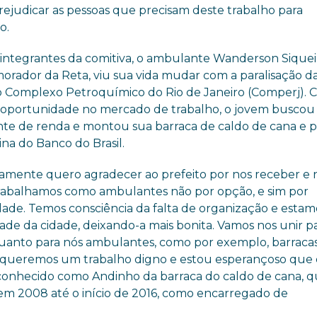
rejudicar as pessoas que precisam deste trabalho para
o.
integrantes da comitiva, o ambulante Wanderson Siqueir
morador da Reta, viu sua vida mudar com a paralisação d
o Complexo Petroquímico do Rio de Janeiro (Comperj). 
e oportunidade no mercado de trabalho, o jovem busco
nte de renda e montou sua barraca de caldo de cana e p
na do Banco do Brasil.
ramente quero agradecer ao prefeito por nos receber e 
Trabalhamos como ambulantes não por opção, e sim por
dade. Temos consciência da falta de organização e estam
idade da cidade, deixando-a mais bonita. Vamos nos unir p
 quanto para nós ambulantes, como por exemplo, barraca
ó queremos um trabalho digno e estou esperançoso que 
is conhecido como Andinho da barraca do caldo de cana, 
em 2008 até o início de 2016, como encarregado de