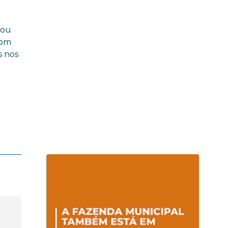
climáticas
cou
com
s nos