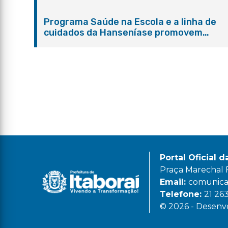
gratuitos e orientações
Programa Saúde na Escola e a linha de
cuidados da Hanseníase promovem
conscientização sobre hanseníase na E.
Adelaide de Magalhães Seabra
Portal Oficial d
Praça Marechal Fl
Email:
comunicac
Telefone:
21 26
© 2026 - Desenvo