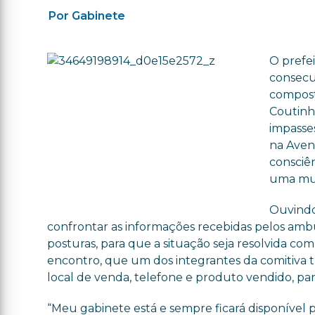
Por Gabinete
O prefei
consecu
compost
Coutinh
impasse
na Aven
consciên
uma mud
Ouvindo
confrontar as informações recebidas pelos ambu
posturas, para que a situação seja resolvida co
encontro, que um dos integrantes da comitiva 
local de venda, telefone e produto vendido, par
“Meu gabinete está e sempre ficará disponível p