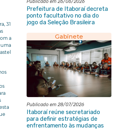
Publicado em 26/06/2026
Prefeitura de Itaboraí decreta
ponto facultativo no dia do
jogo da Seleção Brasileira
a, 31
as
Gabinete
Com a
u uma
astel
nos
os
ara
s
Publicado em 28/07/2026
esta
Itaboraí reúne secretariado
que
para definir estratégias de
enfrentamento às mudanças