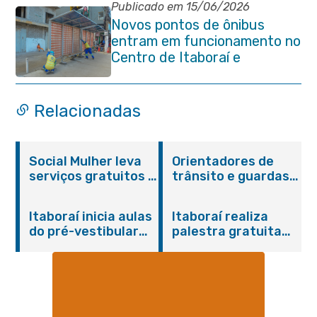
Avenida 22 de Maio
Publicado em 15/06/2026
Novos pontos de ônibus
entram em funcionamento no
Centro de Itaboraí e
garantem mais conforto à
população
Relacionadas
Social Mulher leva
Orientadores de
serviços gratuitos à
trânsito e guardas
Praça Alarico
municipais recebem
Antunes nesta
treinamento em
Itaboraí inicia aulas
Itaboraí realiza
sexta-feira (07/08)
primeiros socorros
do pré-vestibular
palestra gratuita
em Itaboraí
presencial
sobre Compras
“Passaporte para o
Governamentais em
Futuro”
parceria com o
Sebrae