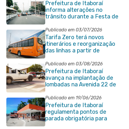
Prefeitura de Itaboraí
informa alterações no
trânsito durante a Festa de
São Pedro Apóstolo
Publicado em 03/07/2026
Tarifa Zero terá novos
itinerários e reorganização
das linhas a partir de
segunda-feira (06/07)
Publicado em 03/08/2026
Prefeitura de Itaboraí
avança na implantação de
lombadas na Avenida 22 de
Maio para reforçar a
segurança no trânsito
Publicado em 19/06/2026
Prefeitura de Itaboraí
regulamenta pontos de
parada obrigatória para
transporte coletivo na