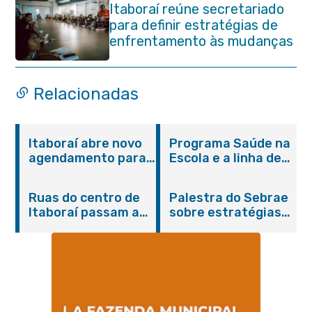
Itaboraí reúne secretariado
para definir estratégias de
enfrentamento às mudanças
climáticas
Relacionadas
Itaboraí abre novo
Programa Saúde na
agendamento para
Escola e a linha de
castração gratuita
cuidados da
de cães e gatos
Hanseníase
Ruas do centro de
Palestra do Sebrae
promovem
Itaboraí passam a
sobre estratégias
conscientização
operar em novos
de divulgação reúne
sobre hanseníase
sentidos
empreendedores no
na E.M Adelaide de
Centro de Itaboraí
Magalhães Seabra