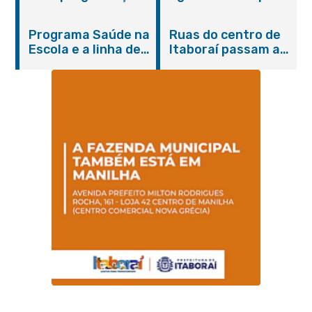
do Agosto Lilás em
castração gratuita
Itaboraí com
de cães e gatos
Programa Saúde na
Ruas do centro de
serviços gratuitos e
Escola e a linha de
Itaboraí passam a
orientações
cuidados da
operar em novos
Hanseníase
sentidos
promovem
conscientização
sobre hanseníase
na E.M Adelaide de
Magalhães Seabra