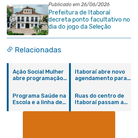
Publicado em 26/06/2026
Prefeitura de Itaboraí
decreta ponto facultativo no
dia do jogo da Seleção
Brasileira
Relacionadas
Ação Social Mulher
Itaboraí abre novo
abre programação
agendamento para
do Agosto Lilás em
castração gratuita
Itaboraí com
de cães e gatos
Programa Saúde na
Ruas do centro de
serviços gratuitos e
Escola e a linha de
Itaboraí passam a
orientações
cuidados da
operar em novos
Hanseníase
sentidos
promovem
conscientização
sobre hanseníase