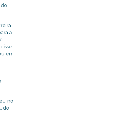
climáticas
 do
reira
ara a
do
disse
dou em
m
ceu no
tudo