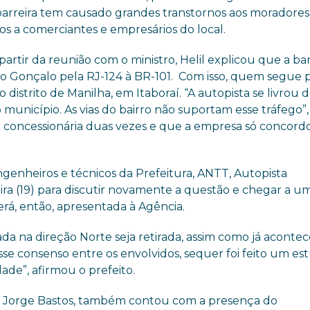
a barreira tem causado grandes transtornos aos moradores
zos a comerciantes e empresários do local.
tir da reunião com o ministro, Helil explicou que a bar
o Gonçalo pela RJ-124 à BR-101. Com isso, quem segue p
distrito de Manilha, em Itaboraí. “A autopista se livrou 
unicípio. As vias do bairro não suportam esse tráfego”, 
 a concessionária duas vezes e que a empresa só concor
enheiros e técnicos da Prefeitura, ANTT, Autopista
ra (19) para discutir novamente a questão e chegar a u
rá, então, apresentada à Agência.
ada na direção Norte seja retirada, assim como já aconte
esse consenso entre os envolvidos, sequer foi feito um es
dade”, afirmou o prefeito.
r Jorge Bastos, também contou com a presença do