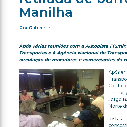
Manilha
Por Gabinete
Após várias reuniões com a Autopista Flumine
Transportes e à Agência Nacional de Transpor
circulação de moradores e comerciantes da
Após enc
Transpor
Cardozo,
diretor-
Jorge Ba
Norte da
Instala
concessi