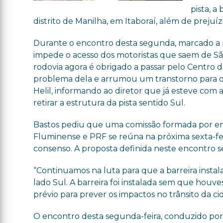
pista, 
distrito de Manilha, em Itaboraí, além de prejuí
Durante o encontro desta segunda, marcado a par
impede o acesso dos motoristas que saem de Sã
rodovia agora é obrigado a passar pelo Centro do 
problema dela e arrumou um transtorno para o m
Helil, informando ao diretor que já esteve com
retirar a estrutura da pista sentido Sul.
Bastos pediu que uma comissão formada por eng
Fluminense e PRF se reúna na próxima sexta-fei
consenso. A proposta definida neste encontro se
“Continuamos na luta para que a barreira instal
lado Sul. A barreira foi instalada sem que houv
prévio para prever os impactos no trânsito da ci
O encontro desta segunda-feira, conduzido po