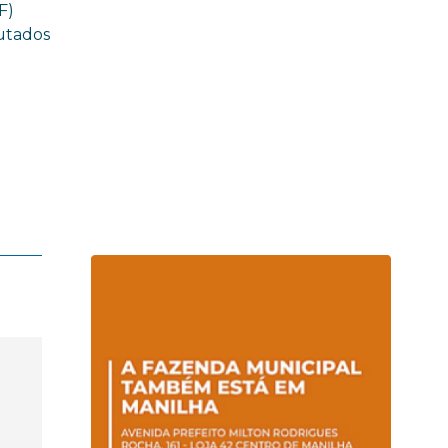
F)
putados