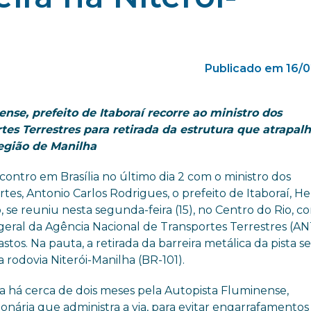
Publicado em 16/
nse, prefeito de Itaboraí recorre ao ministro dos
tes Terrestres para retirada da estrutura que atrapal
 região de Manilha
ontro em Brasília no último dia 2 com o ministro dos
tes, Antonio Carlos Rodrigues, o prefeito de Itaboraí, Hel
 se reuniu nesta segunda-feira (15), no Centro do Rio, c
geral da Agência Nacional de Transportes Terrestres (AN
stos. Na pauta, a retirada da barreira metálica da pista s
 rodovia Niterói-Manilha (BR-101).
da há cerca de dois meses pela Autopista Fluminense,
onária que administra a via, para evitar engarrafamentos