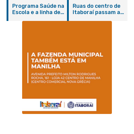
Itaboraí com
de cães e gatos
Programa Saúde na
Ruas do centro de
serviços gratuitos e
Escola e a linha de
Itaboraí passam a
orientações
cuidados da
operar em novos
Hanseníase
sentidos
promovem
conscientização
sobre hanseníase
na E.M Adelaide de
Magalhães Seabra