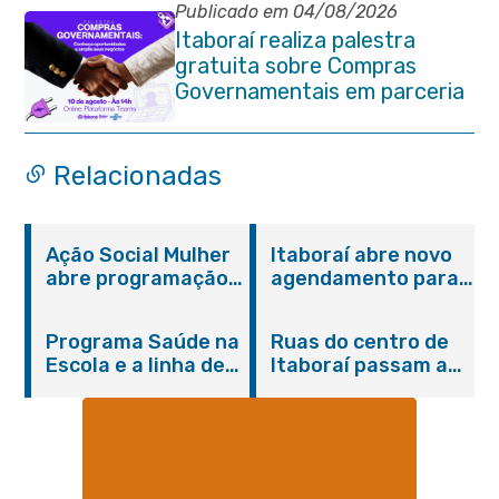
Publicado em 04/08/2026
Itaboraí realiza palestra
gratuita sobre Compras
Governamentais em parceria
com o Sebrae
Relacionadas
Ação Social Mulher
Itaboraí abre novo
abre programação
agendamento para
do Agosto Lilás em
castração gratuita
Itaboraí com
de cães e gatos
Programa Saúde na
Ruas do centro de
serviços gratuitos e
Escola e a linha de
Itaboraí passam a
orientações
cuidados da
operar em novos
Hanseníase
sentidos
promovem
conscientização
sobre hanseníase