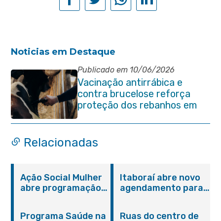
Noticias em Destaque
Publicado em 10/06/2026
Vacinação antirrábica e
contra brucelose reforça
proteção dos rebanhos em
propriedades rurais de
Itaboraí
Relacionadas
Ação Social Mulher
Itaboraí abre novo
abre programação
agendamento para
do Agosto Lilás em
castração gratuita
Itaboraí com
de cães e gatos
Programa Saúde na
Ruas do centro de
serviços gratuitos e