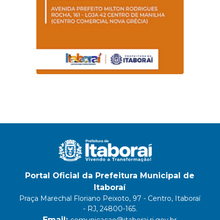
Portal Oficial da Prefeitura Municipal de
Itaboraí
Praça Marechal Floriano Peixoto, 97 - Centro, Itaboraí
- RJ, 24800-165.
Email:
comunicacao@itaborai.rj.gov.br