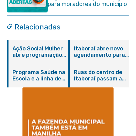
para moradores do município
Relacionadas
Ação Social Mulher
Itaboraí abre novo
abre programação
agendamento para
do Agosto Lilás em
castração gratuita
Itaboraí com
de cães e gatos
Programa Saúde na
Ruas do centro de
serviços gratuitos e
Escola e a linha de
Itaboraí passam a
orientações
cuidados da
operar em novos
Hanseníase
sentidos
promovem
conscientização
sobre hanseníase
na E.M Adelaide de
Magalhães Seabra