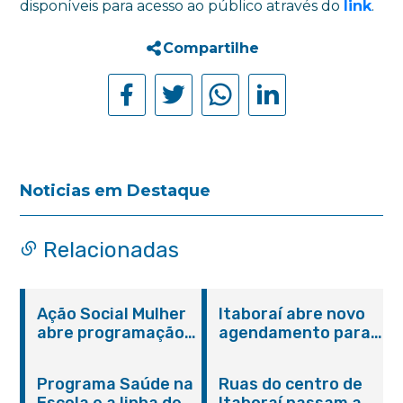
disponíveis para acesso ao público através do
link
.
Compartilhe
Noticias em Destaque
Relacionadas
Ação Social Mulher
Itaboraí abre novo
abre programação
agendamento para
do Agosto Lilás em
castração gratuita
Itaboraí com
de cães e gatos
Programa Saúde na
Ruas do centro de
serviços gratuitos e
Escola e a linha de
Itaboraí passam a