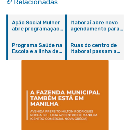
Relacionadas
Ação Social Mulher
Itaboraí abre novo
abre programação
agendamento para
do Agosto Lilás em
castração gratuita
Itaboraí com
de cães e gatos
Programa Saúde na
Ruas do centro de
serviços gratuitos e
Escola e a linha de
Itaboraí passam a
orientações
cuidados da
operar em novos
Hanseníase
sentidos
promovem
conscientização
sobre hanseníase
na E.M Adelaide de
Magalhães Seabra