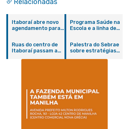
Relacionadas
Itaboraí abre novo
Programa Saúde na
agendamento para
Escola e a linha de
castração gratuita
cuidados da
de cães e gatos
Hanseníase
Ruas do centro de
Palestra do Sebrae
promovem
Itaboraí passam a
sobre estratégias
conscientização
operar em novos
de divulgação reúne
sobre hanseníase
sentidos
empreendedores no
na E.M Adelaide de
Centro de Itaboraí
Magalhães Seabra