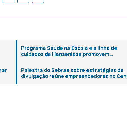
Programa Saúde na Escola e a linha de
cuidados da Hanseníase promovem
conscientização sobre hanseníase na E.M
Adelaide de Magalhães Seabra
rar
Palestra do Sebrae sobre estratégias de
divulgação reúne empreendedores no Cen
de Itaboraí