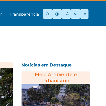
+A
-A
r
Transparência
Noticias em Destaque
Meio Ambiente e
Urbanismo