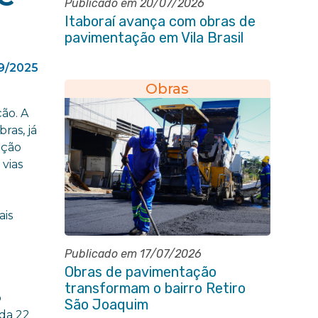
Publicado em 20/07/2026
Itaboraí avança com obras de
pavimentação em Vila Brasil
9/2025
Obras
ão. A
ras, já
ação
vias
ais
Publicado em 17/07/2026
Obras de pavimentação
transformam o bairro Retiro
o
São Joaquim
ida 22