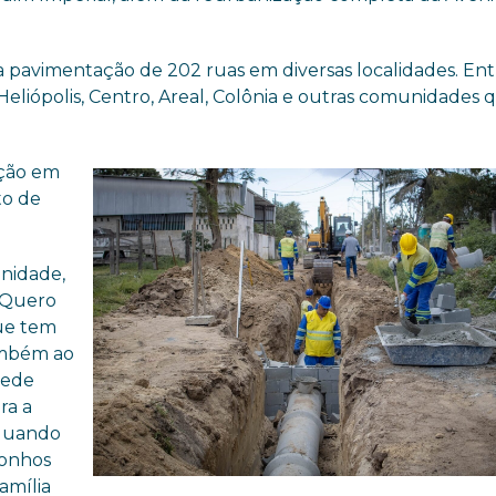
 a pavimentação de 202 ruas em diversas localidades. Entr
Heliópolis, Centro, Areal, Colônia e outras comunidades 
oção em
to de
gnidade,
. Quero
ue tem
ambém ao
mede
ra a
 quando
sonhos
amília