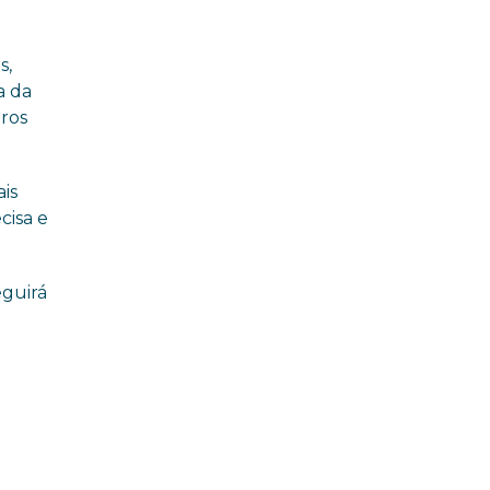
s,
a da
eros
ais
cisa e
eguirá