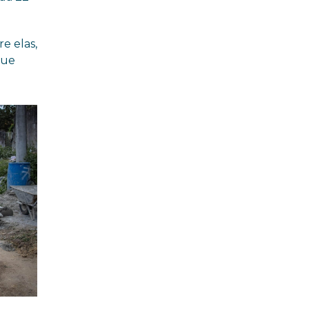
e elas,
que