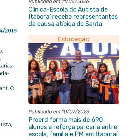
Publicado em 11/06/2026
Clínica-Escola do Autista de
Itaboraí recebe representantes
da causa atípica de Santa
Catarina
4/2019
Educação
o,
,
arias
nda-
ant. O
Publicado em 10/07/2026
Proerd forma mais de 690
ista,
alunos e reforça parceria entre
escola, família e PM em Itaboraí