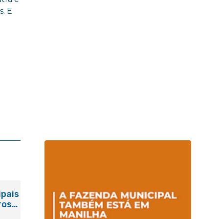
s. E
ipais
ros