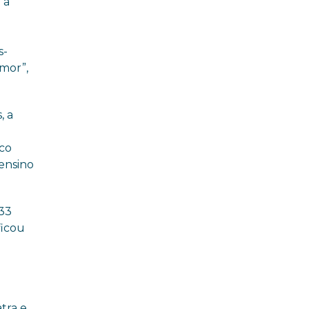
 a
s-
amor”,
, a
ico
 ensino
 33
ficou
atra e