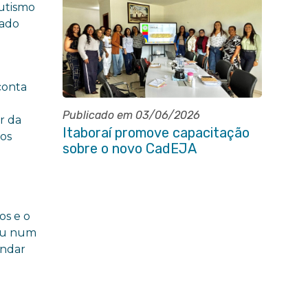
autismo
dado
conta
Publicado em 03/06/2026
r da
Itaboraí promove capacitação
dos
sobre o novo CadEJA
os e o
viu num
undar