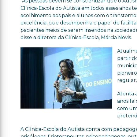
“As pessoas devem se conscientizar que o Auti
Clínica-Escola do Autista em todos esses anos 
acolhimento aos pais e alunos com o transtor
excelência, que desempenha o papel de facilit
pacientes meios de serem inseridos na sociedade
disse a diretora da Clínica-Escola, Márcia Novis.
Atualme
partir d
municíp
pioneiro
regular,
Atenta 
anos fal
com um 
pretend
A Clínica-Escola do Autista conta com pedagoga
psicólogas, fisioterapeutas, psicopedagogas, nutr