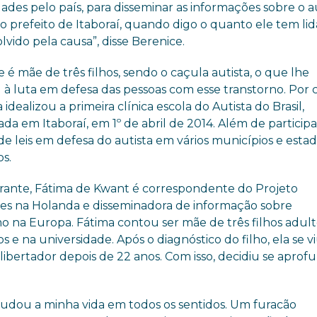
dades pelo país, para disseminar as informações sobre o 
o prefeito de Itaboraí, quando digo o quanto ele tem li
vido pela causa”, disse Berenice.
 é mãe de três filhos, sendo o caçula autista, o que lhe
 à luta em defesa das pessoas com esse transtorno. Por 
la idealizou a primeira clínica escola do Autista do Brasil,
da em Itaboraí, em 1º de abril de 2014. Além de participa
de leis em defesa do autista em vários municípios e esta
os.
trante, Fátima de Kwant é correspondente do Projeto
es na Holanda e disseminadora de informação sobre
o na Europa. Fátima contou ser mãe de três filhos adult
 e na universidade. Após o diagnóstico do filho, ela se 
ibertador depois de 22 anos. Com isso, decidiu se aprof
mudou a minha vida em todos os sentidos. Um furacão