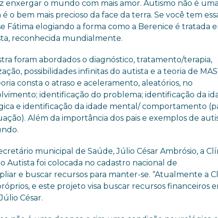
 fez enxergar o mundo com mais amor. Autismo não é um
 é o bem mais precioso da face da terra. Se você tem ess
se Fátima elogiando a forma como a Berenice é tratada 
tista, reconhecida mundialmente.
tra foram abordados o diagnóstico, tratamento/terapia,
zação, possibilidades infinitas do autista e a teoria de MAS
oria consta o atraso e aceleramento, aleatórios, no
lvimento; identificação do problema; identificação da id
gica e identificação da idade mental/ comportamento (p
uação). Além da importância dos pais e exemplos de auti
undo.
ecretário municipal de Saúde, Júlio César Ambrósio, a Clí
o Autista foi colocada no cadastro nacional de
liar e buscar recursos para manter-se. “Atualmente a Cl
prios, e este projeto visa buscar recursos financeiros 
Júlio César.