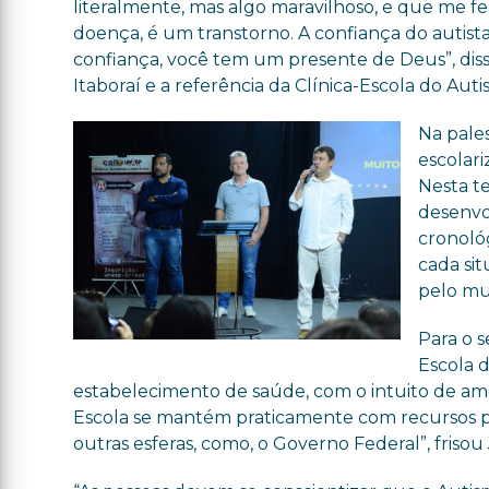
literalmente, mas algo maravilhoso, e que me
doença, é um transtorno. A confiança do autista
confiança, você tem um presente de Deus”, dis
Itaboraí e a referência da Clínica-Escola do Au
Na pales
escolari
Nesta te
desenvo
cronoló
cada sit
pelo m
Para o s
Escola d
estabelecimento de saúde, com o intuito de amp
Escola se mantém praticamente com recursos pró
outras esferas, como, o Governo Federal”, frisou 