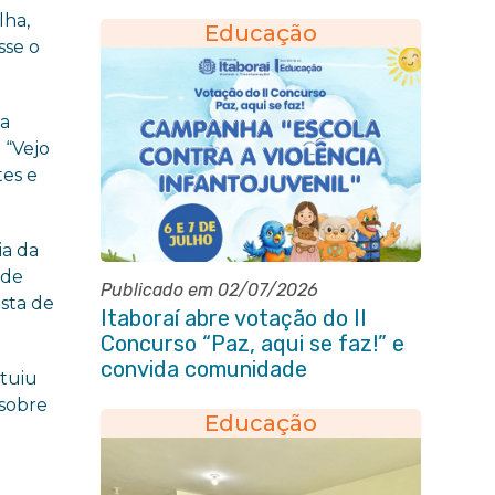
lha,
Educação
sse o
 a
 “Vejo
tes e
ia da
 de
Publicado em 02/07/2026
ista de
Itaboraí abre votação do II
Concurso “Paz, aqui se faz!” e
convida comunidade
ituiu
 sobre
Educação