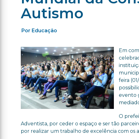
Autismo
Por Educação
Em come
celebrad
institui
municip
feira (0
possibil
evento g
mediador
O prefei
Adventista, por ceder o espaço e ser tão parceiro
por realizar um trabalho de excelência com os a