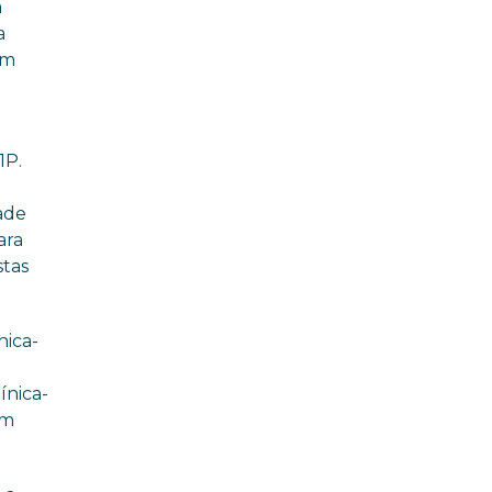
a
a
em
1P.
ade
ara
stas
nica-
ínica-
em