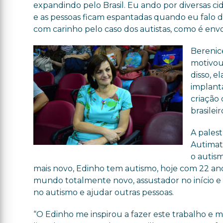
expandindo pelo Brasil. Eu ando por diversas ci
e as pessoas ficam espantadas quando eu falo d
com carinho pelo caso dos autistas, como é envol
Berenice
motivou
disso, e
implanta
criação 
brasileir
A pales
Autimat
o autism
mais novo, Edinho tem autismo, hoje com 22 anos
mundo totalmente novo, assustador no início e l
no autismo e ajudar outras pessoas.
“O Edinho me inspirou a fazer este trabalho e 