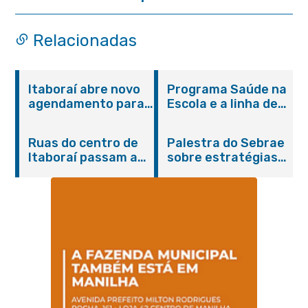
Relacionadas
Itaboraí abre novo
Programa Saúde na
agendamento para
Escola e a linha de
castração gratuita
cuidados da
de cães e gatos
Hanseníase
Ruas do centro de
Palestra do Sebrae
promovem
Itaboraí passam a
sobre estratégias
conscientização
operar em novos
de divulgação reúne
sobre hanseníase
sentidos
empreendedores no
na E.M Adelaide de
Centro de Itaboraí
Magalhães Seabra