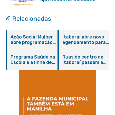
Público 001/2024 da
Educação
Relacionadas
Ação Social Mulher
Itaboraí abre novo
abre programação
agendamento para
do Agosto Lilás em
castração gratuita
Itaboraí com
de cães e gatos
Programa Saúde na
Ruas do centro de
serviços gratuitos e
Escola e a linha de
Itaboraí passam a
orientações
cuidados da
operar em novos
Hanseníase
sentidos
promovem
conscientização
sobre hanseníase
na E.M Adelaide de
Magalhães Seabra