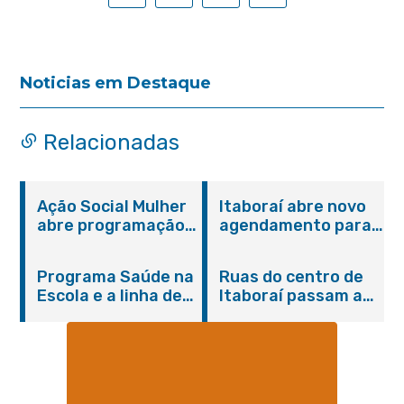
Noticias em Destaque
Relacionadas
Ação Social Mulher
Itaboraí abre novo
abre programação
agendamento para
do Agosto Lilás em
castração gratuita
Itaboraí com
de cães e gatos
Programa Saúde na
Ruas do centro de
serviços gratuitos e
Escola e a linha de
Itaboraí passam a
orientações
cuidados da
operar em novos
Hanseníase
sentidos
promovem
conscientização
sobre hanseníase