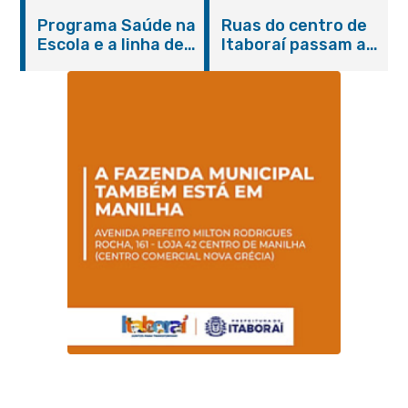
Itaboraí com
de cães e gatos
Programa Saúde na
Ruas do centro de
serviços gratuitos e
Escola e a linha de
Itaboraí passam a
orientações
cuidados da
operar em novos
Hanseníase
sentidos
promovem
conscientização
sobre hanseníase
na E.M Adelaide de
Magalhães Seabra