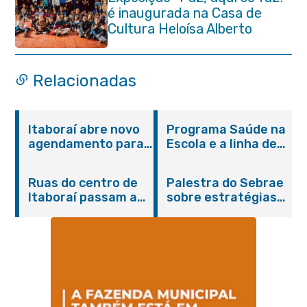
é inaugurada na Casa de
Cultura Heloísa Alberto
Torres
Relacionadas
Itaboraí abre novo
Programa Saúde na
agendamento para
Escola e a linha de
castração gratuita
cuidados da
de cães e gatos
Hanseníase
Ruas do centro de
Palestra do Sebrae
promovem
Itaboraí passam a
sobre estratégias
conscientização
operar em novos
de divulgação reúne
sobre hanseníase
sentidos
empreendedores no
na E.M Adelaide de
Centro de Itaboraí
Magalhães Seabra