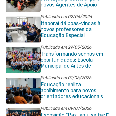
novos Agentes de Apoio
Escolar
Publicado em 02/06/2026
Itaboraí dá boas-vindas à
novos professores da
Educação Especial
Publicado em 29/05/2026
Transformando sonhos em
oportunidades: Escola
Municipal de Artes de
Itaboraí completa 37 anos de
história
Publicado em 01/06/2026
Educação realiza
acolhimento para novos
orientadores educacionais
da rede municipal
Publicado em 09/07/2026
Exposição “Paz, aqui se faz!”