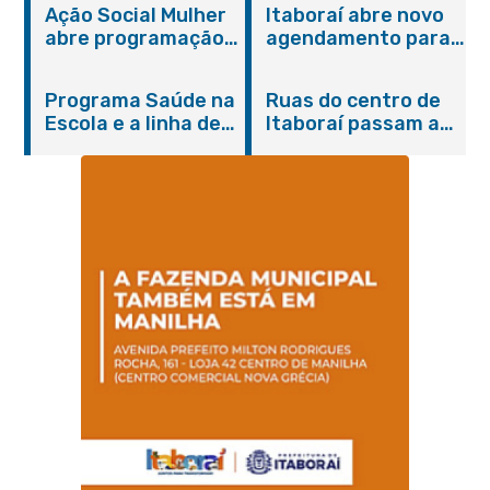
Ação Social Mulher
Itaboraí abre novo
abre programação
agendamento para
do Agosto Lilás em
castração gratuita
Itaboraí com
de cães e gatos
Programa Saúde na
Ruas do centro de
serviços gratuitos e
Escola e a linha de
Itaboraí passam a
orientações
cuidados da
operar em novos
Hanseníase
sentidos
promovem
conscientização
sobre hanseníase
na E.M Adelaide de
Magalhães Seabra