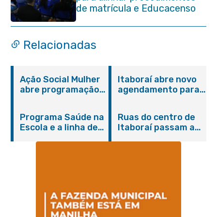
de matrícula e Educacenso
2026
Relacionadas
Ação Social Mulher
Itaboraí abre novo
abre programação
agendamento para
do Agosto Lilás em
castração gratuita
Itaboraí com
de cães e gatos
Programa Saúde na
Ruas do centro de
serviços gratuitos e
Escola e a linha de
Itaboraí passam a
orientações
cuidados da
operar em novos
Hanseníase
sentidos
promovem
conscientização
sobre hanseníase
na E.M Adelaide de
Magalhães Seabra