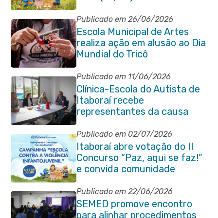
Cultura Heloísa Alberto
Torres
Publicado em 26/06/2026
Escola Municipal de Artes
realiza ação em alusão ao Dia
Mundial do Tricô
Publicado em 11/06/2026
Clínica-Escola do Autista de
Itaboraí recebe
representantes da causa
atípica de Santa Catarina
Publicado em 02/07/2026
Itaboraí abre votação do II
Concurso “Paz, aqui se faz!”
e convida comunidade
Publicado em 22/06/2026
SEMED promove encontro
para alinhar procedimentos