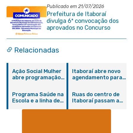
Publicado em 21/07/2026
Prefeitura de Itaboraí
divulga 6ª convocação dos
aprovados no Concurso
Público 001/2024 da
Educação
Relacionadas
Ação Social Mulher
Itaboraí abre novo
abre programação
agendamento para
do Agosto Lilás em
castração gratuita
Itaboraí com
de cães e gatos
Programa Saúde na
Ruas do centro de
serviços gratuitos e
Escola e a linha de
Itaboraí passam a
orientações
cuidados da
operar em novos
Hanseníase
sentidos
promovem
conscientização
sobre hanseníase