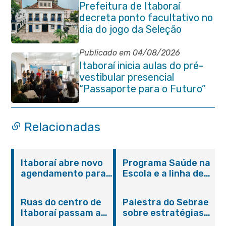
Prefeitura de Itaboraí
decreta ponto facultativo no
dia do jogo da Seleção
Brasileira
Publicado em 04/08/2026
Itaboraí inicia aulas do pré-
vestibular presencial
“Passaporte para o Futuro”
Relacionadas
Itaboraí abre novo
Programa Saúde na
agendamento para
Escola e a linha de
castração gratuita
cuidados da
de cães e gatos
Hanseníase
Ruas do centro de
Palestra do Sebrae
promovem
Itaboraí passam a
sobre estratégias
conscientização
operar em novos
de divulgação reúne