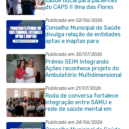
saúde bucal para pacientes
do CAPS II Ilma das Flores
Publicado em 02/06/2026
Conselho Municipal de Saúde
divulga relação de entidades
aptas e inaptas para
processo eleitoral do
quadriênio 2026-2030
Publicado em 30/07/2026
Prêmio SEIM Integrando
Ações reconhece projeto do
Ambulatório Multidimensional
da Pessoa Idosa de Itaboraí
Publicado em 21/07/2026
Roda de conversa fortalece
integração entre SAMU e
rede de saúde mental em
Itaboraí
Publicado em 24/06/2026