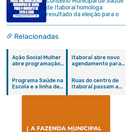
Conselho Municipal de Saúde
de Itaboraí homologa
resultado da eleição para o
quadriênio 2026–2030
Relacionadas
Ação Social Mulher
Itaboraí abre novo
abre programação
agendamento para
do Agosto Lilás em
castração gratuita
Itaboraí com
de cães e gatos
Programa Saúde na
Ruas do centro de
serviços gratuitos e
Escola e a linha de
Itaboraí passam a
orientações
cuidados da
operar em novos
Hanseníase
sentidos
promovem
conscientização
sobre hanseníase
na E.M Adelaide de
Magalhães Seabra