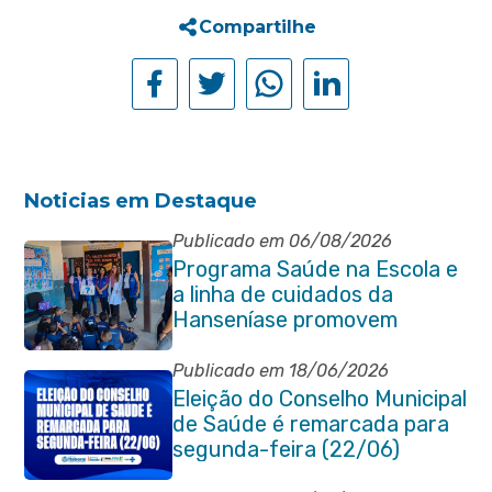
Compartilhe
Noticias em Destaque
Publicado em 06/08/2026
Programa Saúde na Escola e
a linha de cuidados da
Hanseníase promovem
conscientização sobre
hanseníase na E.M Adelaide
Publicado em 18/06/2026
de Magalhães Seabra
Eleição do Conselho Municipal
de Saúde é remarcada para
segunda-feira (22/06)