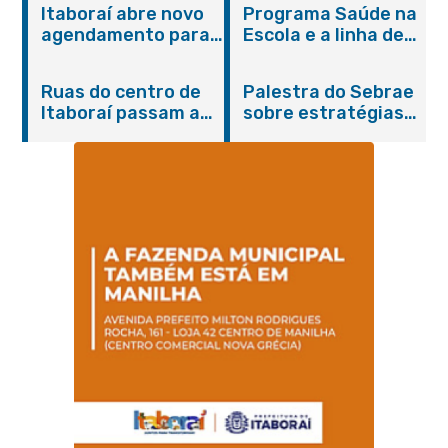
Itaboraí abre novo
Programa Saúde na
agendamento para
Escola e a linha de
castração gratuita
cuidados da
de cães e gatos
Hanseníase
Ruas do centro de
Palestra do Sebrae
promovem
Itaboraí passam a
sobre estratégias
conscientização
operar em novos
de divulgação reúne
sobre hanseníase
sentidos
empreendedores no
na E.M Adelaide de
Centro de Itaboraí
Magalhães Seabra