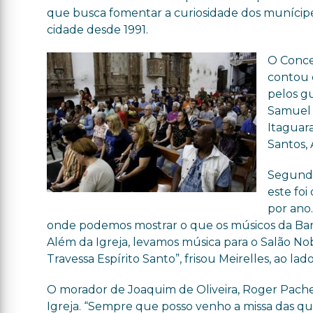
que busca fomentar a curiosidade dos munícipes
cidade desde 1991.
O Conce
contou 
pelos gu
Samuel 
Itaguara
Santos,
Segundo
este fo
por ano.
onde podemos mostrar o que os músicos da Ban
Além da Igreja, levamos música para o Salão Nob
Travessa Espírito Santo”, frisou Meirelles, ao la
O morador de Joaquim de Oliveira, Roger Pachec
Igreja. “Sempre que posso venho a missa das quin