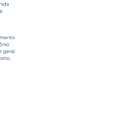
nida
la
vimento
tônio
r geral
ismo,