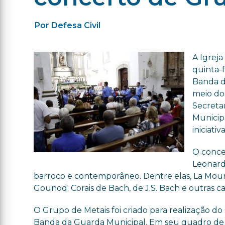
Por Defesa Civil
A Igreja
quinta-f
Banda d
meio do 
Secretar
Municip
iniciati
O conce
Leonard
barroco e contemporâneo. Dentre elas, La Mour
Gounod; Corais de Bach, de J.S. Bach e outras c
O Grupo de Metais foi criado para realização do 
Banda da Guarda Municipal. Em seu quadro de m