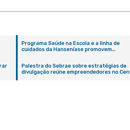
Programa Saúde na Escola e a linha de
cuidados da Hanseníase promovem
conscientização sobre hanseníase na E.M
Adelaide de Magalhães Seabra
rar
Palestra do Sebrae sobre estratégias de
divulgação reúne empreendedores no Cen
de Itaboraí