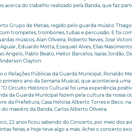
 acerca do trabalho realizado pela Banda, que faz part
rto Grupo de Metais, regido pelo guarda músico Thiago 
com trompetes, trombones, tubas e percussão. E foi co
ardas músicos, Alan Oliveira, Roberto Neves, José Victori
Aguiar, Eduardo Motta, Ezequiel Alves, Elias Nascimento
ci Angelo, Pablo Beato, Heitor Barcelos, Isaías Jordão, D
 Anderson Clayton.
 o Relações Públicas da Guarda Municipal, Ronaldo Meir
i o primeiro ano da Semana Musical, que acontecerá uma
 “O Circuito Histórico Cultural foi uma experiência positiv
da da Guarda Municipal fazem pela cultura da nossa ci
re da Prefeitura, Casa Heloísa Alberto Torres e Beco, na
do do maestro da Banda, Carlos Alberto Oliveira.
o, 22 anos ficou sabendo do Concerto, por meio dos avi
tas-feiras, e hoje teve algo a mais. Achei o concerto ex