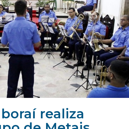
aboraí realiza
upo de Metais