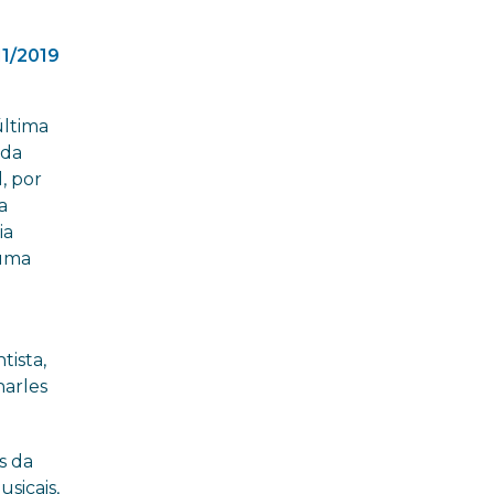
11/2019
última
 da
, por
a
ia
 uma
ista,
harles
s da
sicais,