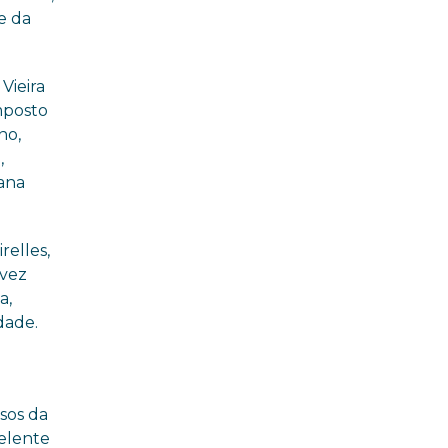
e da
Vieira
mposto
no,
,
iana
elles,
 vez
a,
dade.
sos da
celente