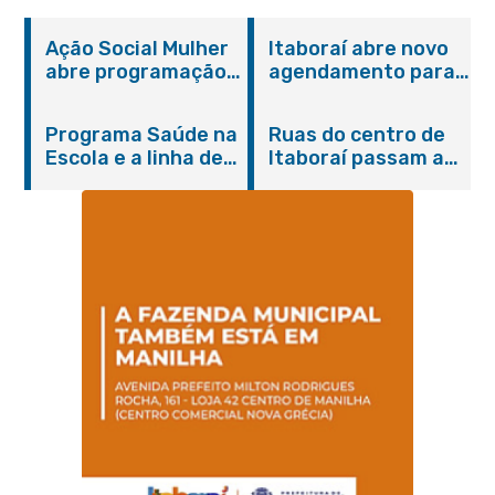
Ação Social Mulher
Itaboraí abre novo
abre programação
agendamento para
do Agosto Lilás em
castração gratuita
Itaboraí com
de cães e gatos
Programa Saúde na
Ruas do centro de
serviços gratuitos e
Escola e a linha de
Itaboraí passam a
orientações
cuidados da
operar em novos
Hanseníase
sentidos
promovem
conscientização
sobre hanseníase
na E.M Adelaide de
Magalhães Seabra