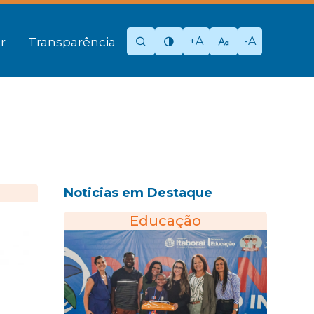
+A
-A
r
Transparência
Noticias em Destaque
Educação