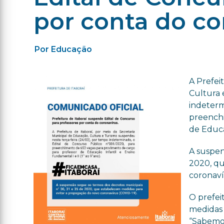
por conta do co
Por Educação
A Prefei
Cultura 
indeterm
preenchi
de Educa
A suspen
2020, qu
coronaví
O prefei
medidas 
“Sabemos