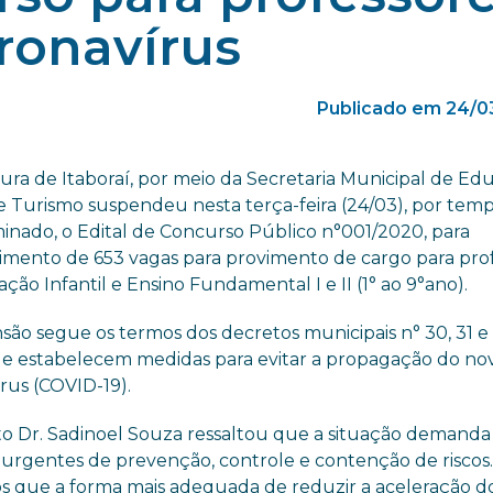
ronavírus
Publicado em 24/0
tura de Itaboraí, por meio da Secretaria Municipal de Ed
e Turismo suspendeu nesta terça-feira (24/03), por tem
inado, o Edital de Concurso Público n°001/2020, para
mento de 653 vagas para provimento de cargo para pro
ção Infantil e Ensino Fundamental I e II (1° ao 9°ano).
são segue os termos dos decretos municipais n° 30, 31 e
e estabelecem medidas para evitar a propagação do no
rus (COVID-19).
to Dr. Sadinoel Souza ressaltou que a situação demanda
urgentes de prevenção, controle e contenção de riscos
 que a forma mais adequada de reduzir a aceleração do