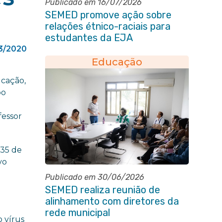
Publicado em 16/07/2026
SEMED promove ação sobre
relações étnico-raciais para
estudantes da EJA
3/2020
Educação
ucação,
po
fessor
 35 de
vo
Publicado em 30/06/2026
SEMED realiza reunião de
alinhamento com diretores da
.
rede municipal
 vírus