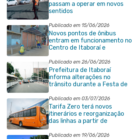
passam a operar em novos
sentidos
Publicado em 15/06/2026
Novos pontos de ônibus
entram em funcionamento no
Centro de Itaboraí e
garantem mais conforto à
população
Publicado em 26/06/2026
Prefeitura de Itaboraí
informa alterações no
trânsito durante a Festa de
São Pedro Apóstolo
Publicado em 03/07/2026
Tarifa Zero terá novos
itinerários e reorganização
das linhas a partir de
segunda-feira (06/07)
Publicado em 19/06/2026