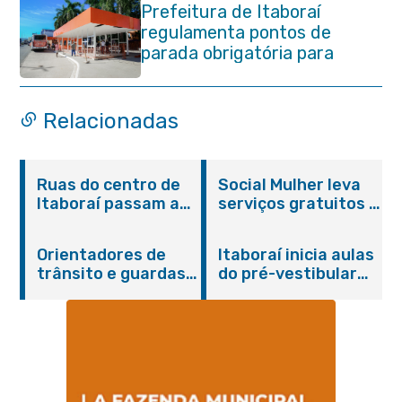
Prefeitura de Itaboraí
regulamenta pontos de
parada obrigatória para
transporte coletivo na
Avenida 22 de Maio
Relacionadas
Ruas do centro de
Social Mulher leva
Itaboraí passam a
serviços gratuitos à
operar em novos
Praça Alarico
sentidos
Antunes nesta
Orientadores de
Itaboraí inicia aulas
sexta-feira (07/08)
trânsito e guardas
do pré-vestibular
municipais recebem
presencial
treinamento em
“Passaporte para o
primeiros socorros
Futuro”
em Itaboraí