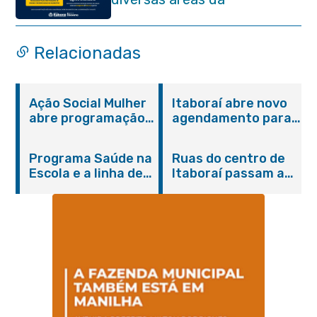
administração pública
Relacionadas
Ação Social Mulher
Itaboraí abre novo
abre programação
agendamento para
do Agosto Lilás em
castração gratuita
Itaboraí com
de cães e gatos
Programa Saúde na
Ruas do centro de
serviços gratuitos e
Escola e a linha de
Itaboraí passam a
orientações
cuidados da
operar em novos
Hanseníase
sentidos
promovem
conscientização
sobre hanseníase
na E.M Adelaide de
Magalhães Seabra