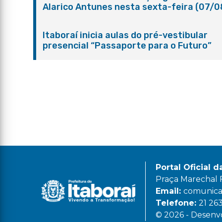
Alarico Antunes nesta sexta-feira (07/0
Itaboraí inicia aulas do pré-vestibular
presencial “Passaporte para o Futuro”
Portal Oficial d
Praça Marechal Fl
Email:
comunicac
Telefone:
21 26
© 2026 - Desenvo