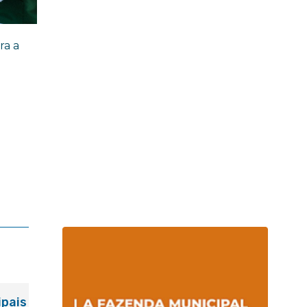
ra a
ipais