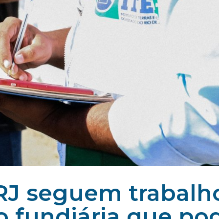
ERJ seguem trabalh
o fundiária que po