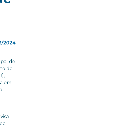
3/2024
ipal de
uto de
J),
ia em
o
visa
 da
o