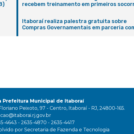
8)
recebem treinamento em primeiros socor
em Itaboraí
Itaboraí realiza palestra gratuita sobre
Compras Governamentais em parceria co
Sebrae
a Prefeitura Municipal de Itaboraí
oriano Peixoto, 97 - Centro, Itaboraí - RJ, 24800-165.
ao@itaborai.rj.gov.br
35-4643 - 2635-4870 - 2635-4417
lvido por Secretaria de Fazenda e Tecnologia