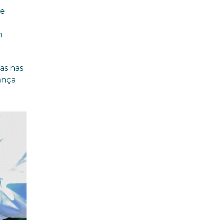
de
m
as nas
rança