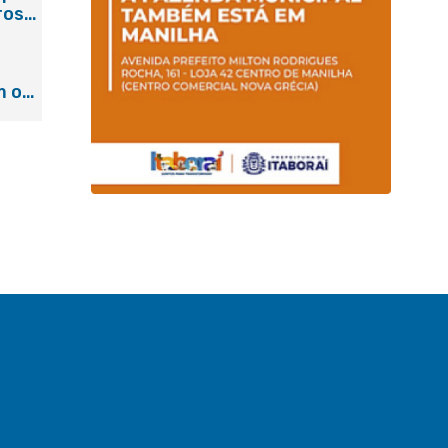
ros
m o