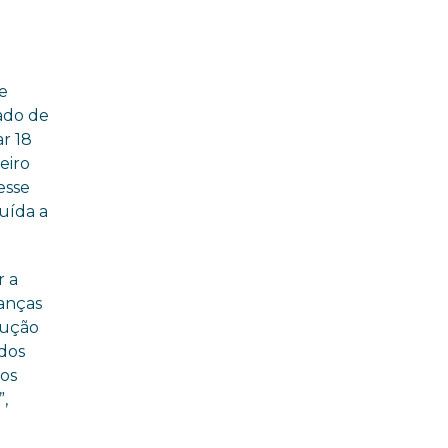
de
cado de
r 18
eiro
esse
ruída a
r a
ianças
rução
ados
sos
”,