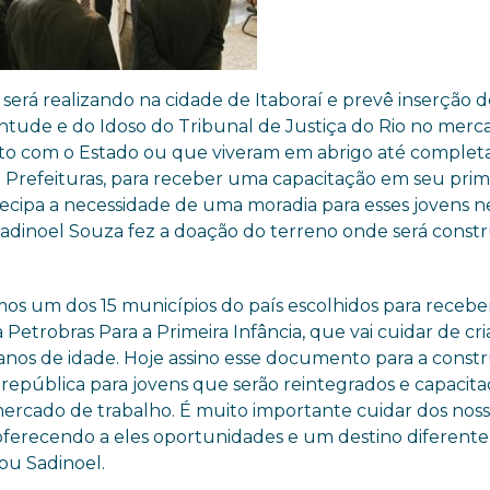
será realizando na cidade de Itaboraí e prevê inserção 
uventude e do Idoso do Tribunal de Justiça do Rio no mer
lito com o Estado ou que viveram em abrigo até completa
s e Prefeituras, para receber uma capacitação em seu prim
ntecipa a necessidade de uma moradia para esses jovens n
. Sadinoel Souza fez a doação do terreno onde será const
mos um dos 15 municípios do país escolhidos para recebe
va Petrobras Para a Primeira Infância, que vai cuidar de cr
s anos de idade. Hoje assino esse documento para a const
república para jovens que serão reintegrados e capacit
mercado de trabalho. É muito importante cuidar dos nos
 oferecendo a eles oportunidades e um destino diferente
u Sadinoel.