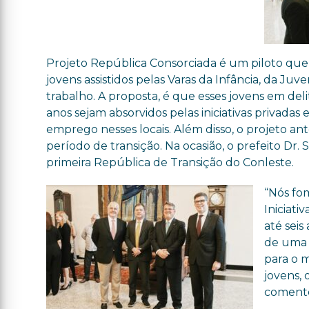
Projeto República Consorciada é um piloto que 
jovens assistidos pelas Varas da Infância, da J
trabalho. A proposta, é que esses jovens em de
anos sejam absorvidos pelas iniciativas privada
emprego nesses locais. Além disso, o projeto a
período de transição. Na ocasião, o prefeito Dr
primeira República de Transição do Conleste.
“Nós fo
Iniciati
até sei
de uma 
para o 
jovens,
comento