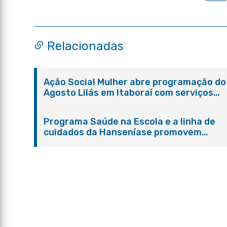
Relacionadas
Ação Social Mulher abre programação do
Agosto Lilás em Itaboraí com serviços
gratuitos e orientações
Programa Saúde na Escola e a linha de
cuidados da Hanseníase promovem
conscientização sobre hanseníase na E.
Adelaide de Magalhães Seabra