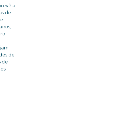
revê a
as de
de
 anos,
tro
ejam
ades de
s de
dos