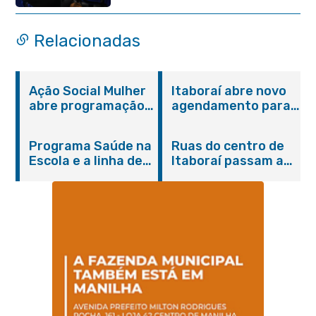
2026
Relacionadas
Ação Social Mulher
Itaboraí abre novo
abre programação
agendamento para
do Agosto Lilás em
castração gratuita
Itaboraí com
de cães e gatos
Programa Saúde na
Ruas do centro de
serviços gratuitos e
Escola e a linha de
Itaboraí passam a
orientações
cuidados da
operar em novos
Hanseníase
sentidos
promovem
conscientização
sobre hanseníase
na E.M Adelaide de
Magalhães Seabra