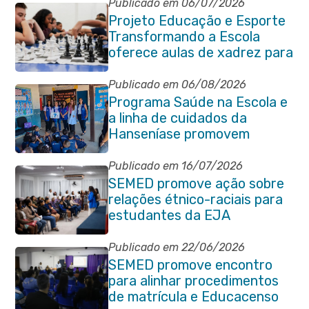
Publicado em 06/07/2026
Projeto Educação e Esporte
Transformando a Escola
oferece aulas de xadrez para
alunos da rede municipal
Publicado em 06/08/2026
Programa Saúde na Escola e
a linha de cuidados da
Hanseníase promovem
conscientização sobre
hanseníase na E.M Adelaide
Publicado em 16/07/2026
de Magalhães Seabra
SEMED promove ação sobre
relações étnico-raciais para
estudantes da EJA
Publicado em 22/06/2026
SEMED promove encontro
para alinhar procedimentos
de matrícula e Educacenso