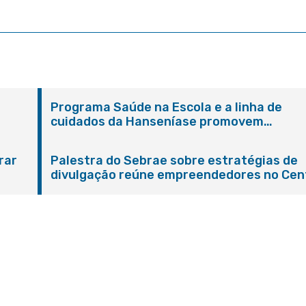
Programa Saúde na Escola e a linha de
cuidados da Hanseníase promovem
conscientização sobre hanseníase na E.M
Adelaide de Magalhães Seabra
rar
Palestra do Sebrae sobre estratégias de
divulgação reúne empreendedores no Cen
de Itaboraí