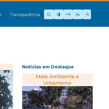
+A
-A
r
Transparência
Noticias em Destaque
Meio Ambiente e
Urbanismo