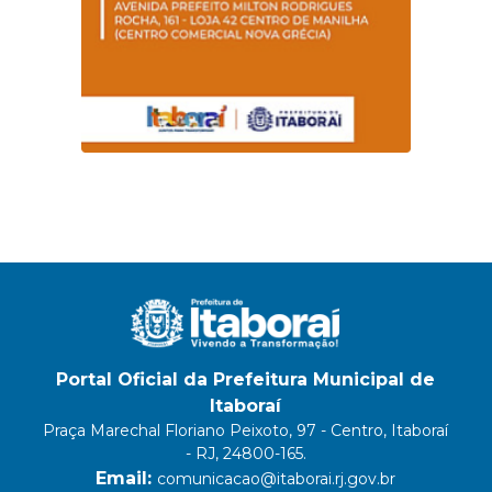
Portal Oficial da Prefeitura Municipal de
Itaboraí
Praça Marechal Floriano Peixoto, 97 - Centro, Itaboraí
- RJ, 24800-165.
Email:
comunicacao@itaborai.rj.gov.br