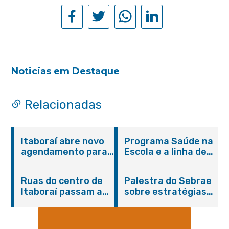
Noticias em Destaque
Relacionadas
Itaboraí abre novo
Programa Saúde na
agendamento para
Escola e a linha de
castração gratuita
cuidados da
de cães e gatos
Hanseníase
Ruas do centro de
Palestra do Sebrae
promovem
Itaboraí passam a
sobre estratégias
conscientização
operar em novos
de divulgação reúne
sobre hanseníase
sentidos
empreendedores no
na E.M Adelaide de
Centro de Itaboraí
Magalhães Seabra