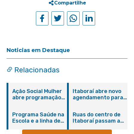
Compartilhe
Noticias em Destaque
Relacionadas
Ação Social Mulher
Itaboraí abre novo
abre programação
agendamento para
do Agosto Lilás em
castração gratuita
Itaboraí com
de cães e gatos
Programa Saúde na
Ruas do centro de
serviços gratuitos e
Escola e a linha de
Itaboraí passam a
orientações
cuidados da
operar em novos
Hanseníase
sentidos