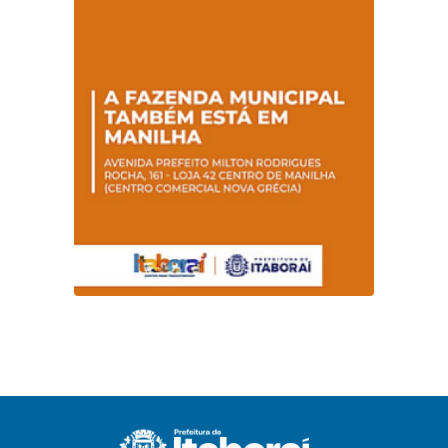
promovem
conscientização
sobre hanseníase
na E.M Adelaide de
Magalhães Seabra