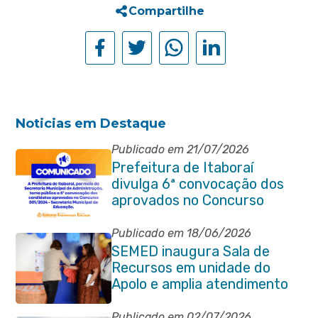
Compartilhe
Noticias em Destaque
Publicado em 21/07/2026
Prefeitura de Itaboraí
divulga 6ª convocação dos
aprovados no Concurso
Público 001/2024 da
Educação
Publicado em 18/06/2026
SEMED inaugura Sala de
Recursos em unidade do
Apolo e amplia atendimento
especializado na rede
municipal
Publicado em 02/07/2026