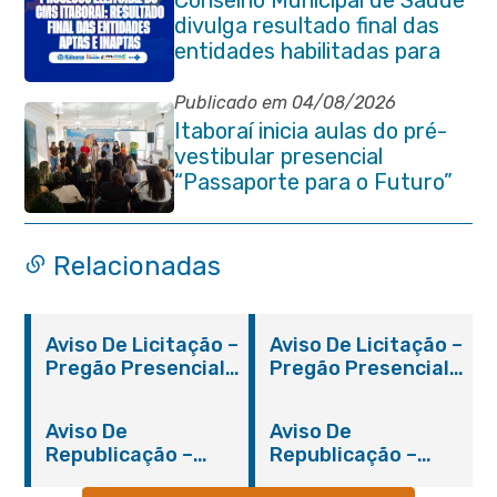
Conselho Municipal de Saúde
divulga resultado final das
entidades habilitadas para
eleição do quadriênio 2026-
2030
Publicado em 04/08/2026
Itaboraí inicia aulas do pré-
vestibular presencial
“Passaporte para o Futuro”
Relacionadas
Aviso De Licitação –
Aviso De Licitação –
Pregão Presencial
Pregão Presencial
Nº 019/2019 – PMI
Nº 012/2019 – FMS
Aviso De
Aviso De
Republicação –
Republicação –
Pregão Presencial
Pregão Presencial