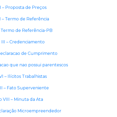
I – Proposta de Preços
I – Termo de Referência
– Termo de Referência-PB
 III – Credenciamento
Declaracao de Cumprimento
acao que nao possui parentescos
I – Ilícitos Trabalhistas
II – Fato Superveniente
 VIII – Minuta da Ata
eclaração Microempreendedor