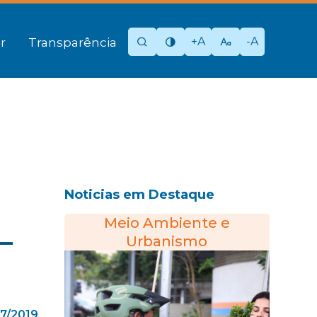
+A
-A
r
Transparência
Noticias em Destaque
Meio Ambiente e
–
Urbanismo
7/2019