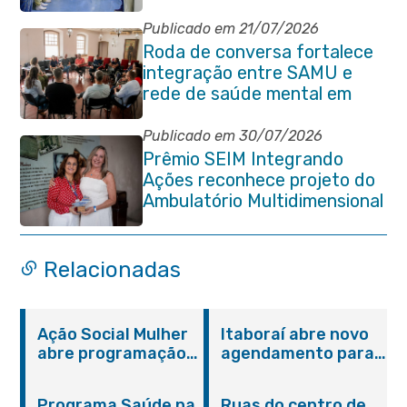
compromisso com a vida
Publicado em 21/07/2026
Roda de conversa fortalece
integração entre SAMU e
rede de saúde mental em
Itaboraí
Publicado em 30/07/2026
Prêmio SEIM Integrando
Ações reconhece projeto do
Ambulatório Multidimensional
da Pessoa Idosa de Itaboraí
Relacionadas
Ação Social Mulher
Itaboraí abre novo
abre programação
agendamento para
do Agosto Lilás em
castração gratuita
Itaboraí com
de cães e gatos
Programa Saúde na
Ruas do centro de