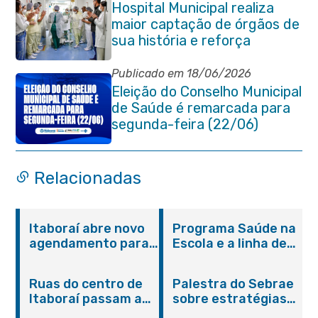
Hospital Municipal realiza
maior captação de órgãos de
sua história e reforça
compromisso com a vida
Publicado em 18/06/2026
Eleição do Conselho Municipal
de Saúde é remarcada para
segunda-feira (22/06)
Relacionadas
Itaboraí abre novo
Programa Saúde na
agendamento para
Escola e a linha de
castração gratuita
cuidados da
de cães e gatos
Hanseníase
Ruas do centro de
Palestra do Sebrae
promovem
Itaboraí passam a
sobre estratégias
conscientização
operar em novos
de divulgação reúne